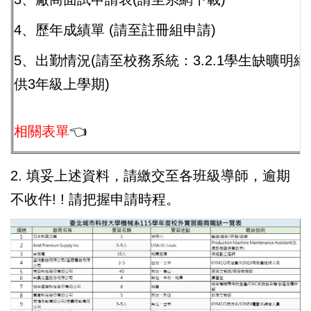
4
、歷年成績單
(
請至註冊組申請
)
5
、出勤情況
(
請至校務系統：
3.2.1
學生缺曠明細
供
3
年級上學期
)
相關表單
👈
2.
填妥上述資料，請繳交至各班級導師，逾期
不收件
! !
請把握申請時程。