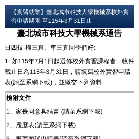
【實習就業】臺北城市科技大學機械系校外實
習申請期限-至115年3月31日止
臺北城市科技大學機械系通告
日四技
-
機三真、車三真同學們好
:
1.
如
115
年
7
月
1
日起選修校外實習課程者，收件
截止日為
115
年
3
月
31
日，請填寫校外實習申請
表
(
請至系網下載
)
，並繳交下列資料
:
檢附文件
1
、家長同意具結書
(
請至系網下載
)
2
、履歷表
(
請至系網下載
)
3
、廠商面試申請表
(
請至系網下載
)