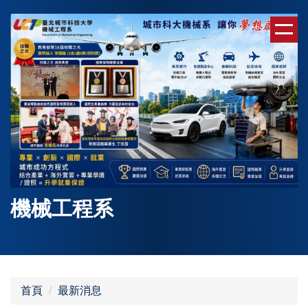
跳
到
主
要
內
容
區
機械工程系
首頁
最新消息