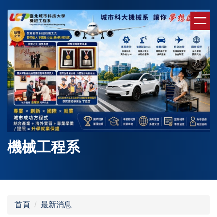
跳
到
主
要
內
容
區
機械工程系
首頁
最新消息