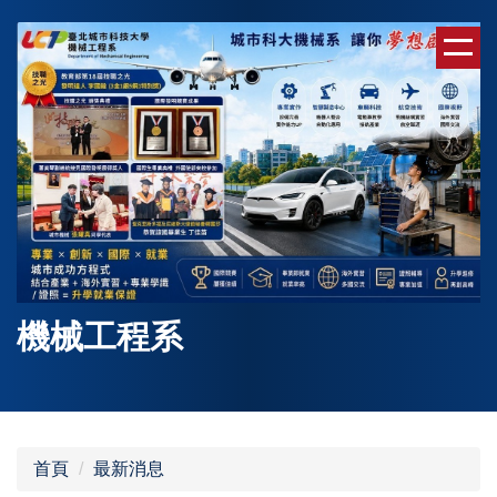
跳
到
主
要
內
容
區
機械工程系
首頁
最新消息