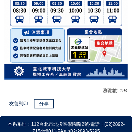
瀏覽數:
194
友善列印
分享
本系系
址
：
112
台北市北投區學園路
2
號
‧
電話
：
(02)2892-
7154#8011
‧
FAX
:
(02)2893-5295