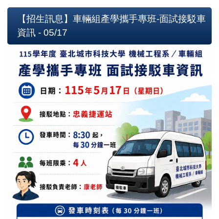
【招生訊息】車輛組產學攜手專班-面試接駁車
資訊 - 05/17