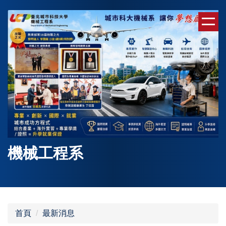
跳
到
主
要
內
容
區
機械工程系
首頁
最新消息