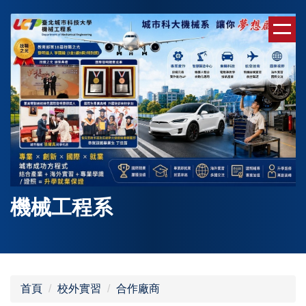
跳
到
主
要
內
容
區
機械工程系
首頁
校外實習
合作廠商