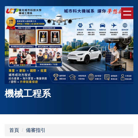
跳
到
主
要
內
容
區
機械工程系
首頁
備審指引