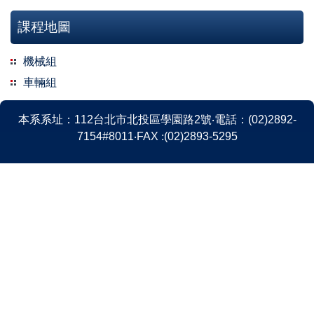
課程地圖
機械組
車輛組
本系系
址
：
112
台北市北投區學園路
2
號
‧
電話
：
(02)2892-
7154#8011
‧
FAX
:
(02)2893-5295