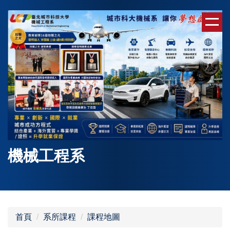
跳
到
主
要
內
容
區
機械工程系
首頁
系所課程
課程地圖