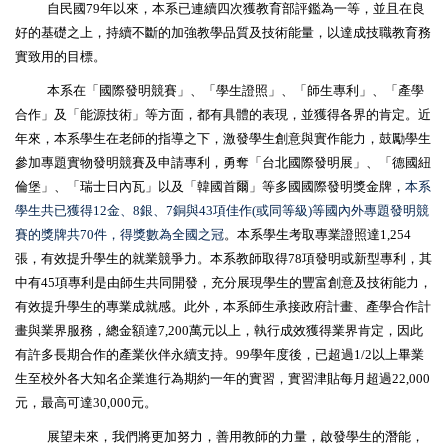
自民國
79
年以來，本系已連續四次獲教育部評鑑為一等，並且在良
好的基礎之上，持續不斷的加強教學品質及技術能量，以達成技職教育務
實致用的目標。
本系在「國際發明競賽」、「學生證照」、「師生專利」、「產學
合作」及「能源技術」等方面，都有具體的表現，並獲得各界的肯定。近
年來，本系學生在老師的指導之下，激發學生創意與實作能力，鼓勵學生
參加專題實物發明競賽及申請專利，勇奪「台北國際發明展」、「德國紐
倫堡」、「瑞士日內瓦」以及「韓國首爾」等多國國際發明獎金牌，
本系
學生共已獲得
12
金、
8
銀、
7
銅與
43
項佳作
(
或同等級
)
等國內外專題發明競
賽的獎牌共
70
件，得獎數為全國之冠
。本系學生考取專業證照達
1,254
張，有效提升學生的就業競爭力。本系教師取得
78
項發明或新型專利，其
中有
45
項專利是由師生共同開發，充分展現學生的豐富創意及技術能力，
有效提升學生的專業成就感。此外，本系師生承接政府計畫、產學合作計
畫與業界服務，總金額達
7,200
萬元以上，執行成效獲得業界肯定，因此
有許多長期合作的產業伙伴永續支持。
99
學年度後，已超過
1/2
以上畢業
生至校外各大知名企業進行為期約一年的實習，實習津貼每月超過
22,000
元，最高可達
30,000
元。
展望未來，我們將更加努力，善用教師的力量，啟發學生的潛能，