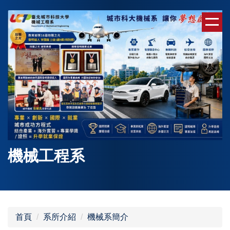
跳
到
主
要
內
容
區
機械工程系
首頁
系所介紹
機械系簡介