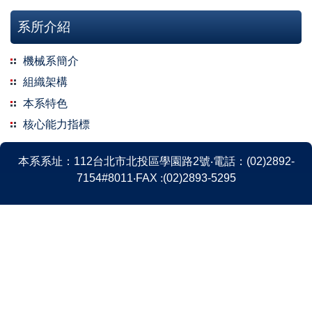
系所介紹
機械系簡介
組織架構
本系特色
核心能力指標
本系系
址
：
112
台北市北投區學園路
2
號
‧
電話
：
(02)2892-
7154#8011
‧
FAX
:
(02)2893-5295