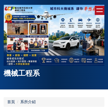
跳
到
主
要
內
容
區
機械工程系
首頁
系所介紹