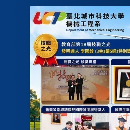
跳
到
主
要
內
容
區